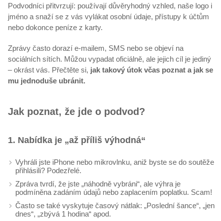
Podvodníci přitvrzují: používají důvěryhodný vzhled, naše logo i
jméno a snaží se z vás vylákat osobní údaje, přístupy k účtům
nebo dokonce peníze z karty.
Zprávy často dorazí e-mailem, SMS nebo se objeví na
sociálních sítích. Můžou vypadat oficiálně, ale jejich cíl je jediný
– okrást vás. Přečtěte si,
jak takový útok včas poznat a jak se
mu jednoduše ubránit.
Jak poznat, že jde o podvod?
1. Nabídka je „až příliš výhodná“
Vyhráli jste iPhone nebo mikrovlnku, aniž byste se do soutěže
přihlásili? Podezřelé.
Zpráva tvrdí, že jste „náhodně vybráni“, ale výhra je
podmíněna zadáním údajů nebo zaplacením poplatku. Scam!
Často se také vyskytuje časový nátlak: „Poslední šance“, „jen
dnes“, „zbývá 1 hodina“ apod.