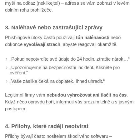
myší na odkaz (neklikejte!) – adresa se vám zobrazí v levém
dolním rohu prohlížeče.
3. Naléhavé nebo zastrašující zprávy
Phishingové útoky často používají
tón naléhavosti
nebo
dokonce
vyvolávají strach
, abyste reagovali okamžitě.
„Pokud nepotvrdíte své údaje do 24 hodin, ztratíte nárok…“
„Upozorňujeme na bezpečnostní incident. Klikněte pro
ověření.“
„Vaše zásilka čeká na doplatek. Ihned uhradit.“
Legitimní firmy vám
nebudou vyhrožovat ani tlačit na čas
.
Když něco opravdu hoří, informují vás srozumitelně a s jasným
postupem.
4. Přílohy, které raději neotvírat
Přílohy bývají často nositelem škodlivého softwaru –