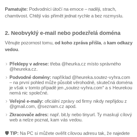
Pamatujte:
Podvodníci útočí na emoce – naději, strach,
chamtivost. Chtějí vás přimět jednat rychle a bez rozmyslu.
2. Neobvyklý e-mail nebo podezřelá doména
Věnujte pozornost tomu,
od koho zpráva přišla
, a
kam odkazy
vedou
.
Překlepy v adrese:
třeba @heurka.cz místo správného
@heureka.cz.
Podvodné domény:
například @heureka.soutez-vyhra.com
– na první pohled může působit věrohodně, skutečná doména
je však v tomto případě jen „soutez-vyhra.com“ a s Heurekou
nemá nic společné.
Veřejné e-maily:
oficiální zprávy od firmy nikdy nepřijdou z
@gmail.com, @seznam.cz apod.
Zkracovače adres:
např. bit.ly nebo tinyurl. Ty maskují cílový
web a nelze poznat, kam vás vedou.
🛡️ TIP:
Na PC si můžete ověřit cílovou adresu tak, že najedete