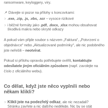
ransomware, keyloggery, viry.
📌 Dávejte si pozor na přílohy s koncovkami:
.exe, .zip, .js, .vbs, .scr
– vysoce rizikové
i běžné formáty jako
.pdf, .docx, .xlsx
mohou obsahovat
škodlivá makra nebo skryté odkazy
A pokud vám přijde soubor s názvem „Faktura“, „Potvrzení o
objednávce“ nebo „Aktualizované podmínky“, ale nic podobného
jste neřešili –
neotvírat
.
Pokud si přílohu opravdu potřebujete ověřit,
kontaktujte
odesílatele jiným oficiálním způsobem
(např. zavolejte na
číslo z oficiálního webu).
Co dělat, když jste něco vyplnili nebo
někam klikli?
Klikli jste na podezřelý odkaz
, ale nic nezadali?
Stránku zavřete a nic dalšího nedělejte. Nic by se stát